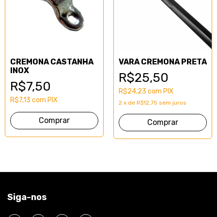
CREMONA CASTANHA
VARA CREMONA PRETA
INOX
R$25,50
R$7,50
R$24,23
com
PIX
R$7,13
com
PIX
2
x
de
R$12,75
sem juros
Comprar
Siga-nos