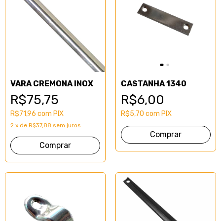
VARA CREMONA INOX
CASTANHA 1340
R$75,75
R$6,00
R$71,96
com
PIX
R$5,70
com
PIX
2
x
de
R$37,88
sem juros
Comprar