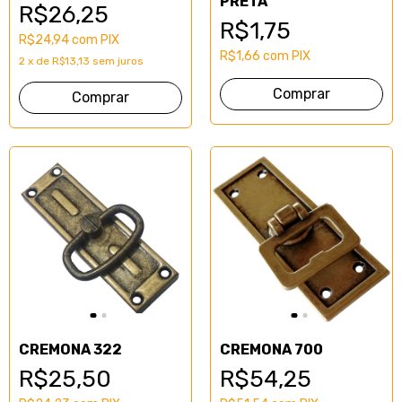
PRETA
R$26,25
R$1,75
R$24,94
com
PIX
R$1,66
com
PIX
2
x
de
R$13,13
sem juros
Comprar
CREMONA 322
CREMONA 700
R$25,50
R$54,25