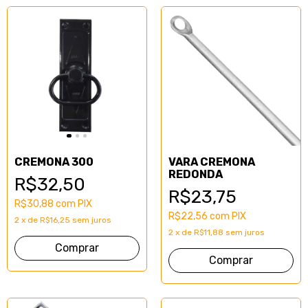
CREMONA 300
VARA CREMONA
REDONDA
R$32,50
R$23,75
R$30,88
com
PIX
R$22,56
com
PIX
2
x
de
R$16,25
sem juros
2
x
de
R$11,88
sem juros
Comprar