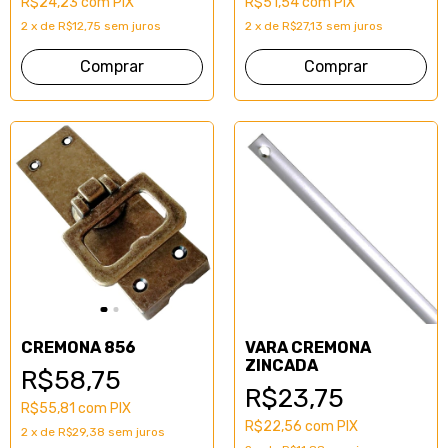
R$24,23
com
PIX
R$51,54
com
PIX
2
x
de
R$12,75
sem juros
2
x
de
R$27,13
sem juros
CREMONA 856
VARA CREMONA
ZINCADA
R$58,75
R$23,75
R$55,81
com
PIX
R$22,56
com
PIX
2
x
de
R$29,38
sem juros