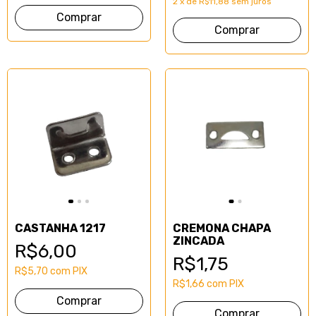
2
x
de
R$11,88
sem juros
Comprar
CASTANHA 1217
CREMONA CHAPA
ZINCADA
R$6,00
R$1,75
R$5,70
com
PIX
R$1,66
com
PIX