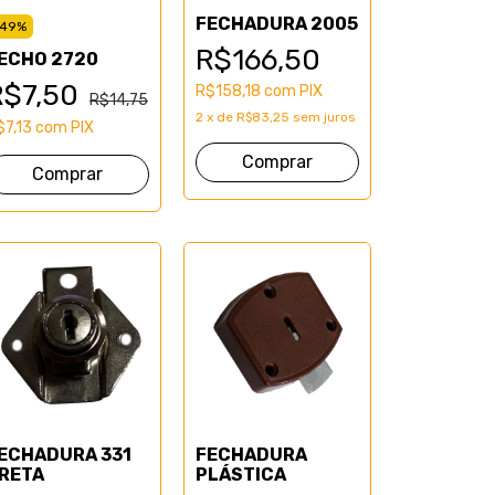
FECHADURA 2005
49
%
R$166,50
ECHO 2720
R$7,50
R$158,18
com
PIX
R$14,75
2
x
de
R$83,25
sem juros
$7,13
com
PIX
Comprar
ECHADURA 331
FECHADURA
RETA
PLÁSTICA