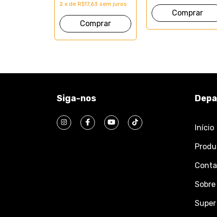
2
x
de
R$17,63
sem juros
Siga-nos
Depa
Início
Produ
Conta
Sobre
Super