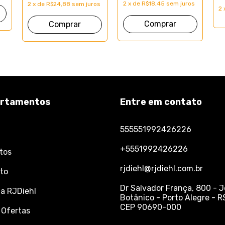
2
x
de
R$18,45
sem juros
2
x
de
R$24,88
sem juros
2
rtamentos
Entre em contato
555551992426226
+5551992426226
tos
rjdiehl@rjdiehl.com.br
to
Dr Salvador França, 800 - 
 a RJDiehl
Botânico - Porto Alegre - R
CEP 90690-000
 Ofertas