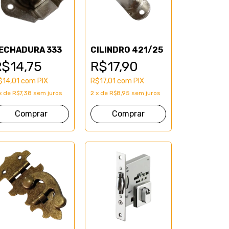
ECHADURA 333
CILINDRO 421/25
R$14,75
R$17,90
$14,01
com
PIX
R$17,01
com
PIX
x
de
R$7,38
sem juros
2
x
de
R$8,95
sem juros