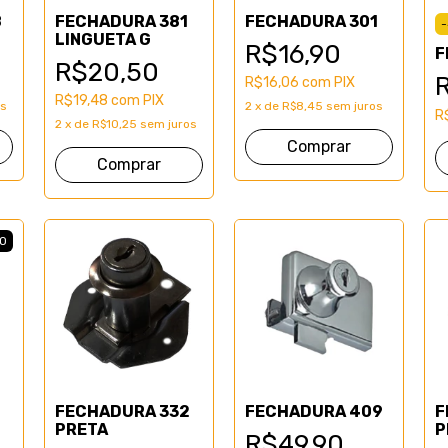
8
FECHADURA 381
FECHADURA 301
-
LINGUETA G
R$16,90
F
R$20,50
R$16,06
com
PIX
R$19,48
com
PIX
os
2
x
de
R$8,45
sem juros
R
2
x
de
R$10,25
sem juros
O
FECHADURA 332
FECHADURA 409
F
PRETA
P
R$49,90