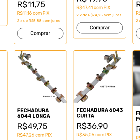
R$11,75
R$47,41
com
PIX
R$11,16
com
PIX
R
2
x
de
R$24,95
sem juros
2
x
de
R$5,88
sem juros
2
FECHADURA 6043
FECHADURA
F
CURTA
6044 LONGA
F
O
R$36,90
R$49,75
R$35,06
com
PIX
R$47,26
com
PIX
R