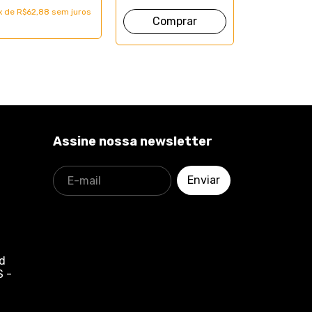
x
de
R$62,88
sem juros
Assine nossa newsletter
Jd
S -