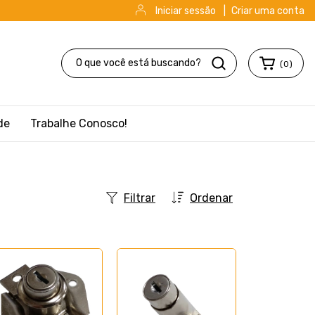
Iniciar sessão
|
Criar uma conta
(
0
)
de
Trabalhe Conosco!
Filtrar
Ordenar