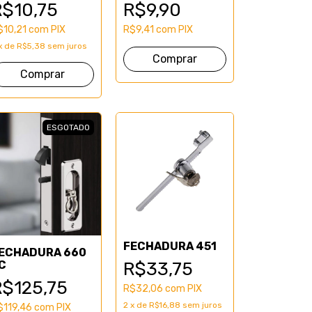
R$10,75
R$9,90
$10,21
com
PIX
R$9,41
com
PIX
x
de
R$5,38
sem juros
ESGOTADO
FECHADURA 451
ECHADURA 660
C
R$33,75
R$125,75
R$32,06
com
PIX
2
x
de
R$16,88
sem juros
$119,46
com
PIX