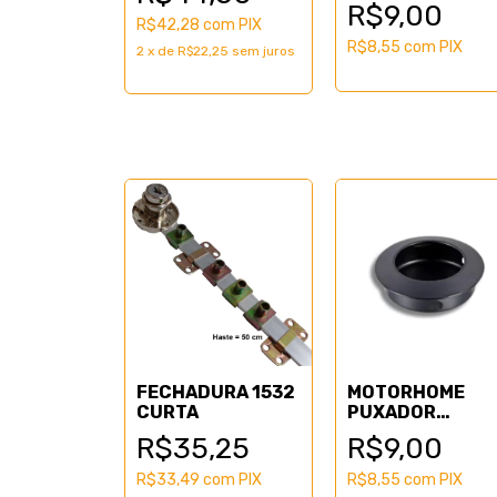
R$9,00
CROMADO
R$42,28
com
PIX
R$8,55
com
PIX
2
x
de
R$22,25
sem juros
FECHADURA 1532
MOTORHOME
CURTA
PUXADOR
EMBUTIDO PRET
R$35,25
R$9,00
R$33,49
com
PIX
R$8,55
com
PIX