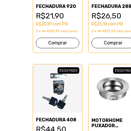
FECHADURA 920
FECHADURA 28
R$21,90
R$26,50
R$20,81
com
PIX
R$25,18
com
PIX
2
x
de
R$10,95
sem juros
2
x
de
R$13,25
sem jur
ESGOTADO
ESGOTAD
FECHADURA 408
MOTORHOME
PUXADOR
R$44,50
EMBUTIDO