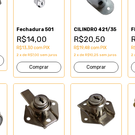
2
Fechadura 501
CILINDRO 421/35
F
R$14,00
R$20,50
R$13,30
com
PIX
R$19,48
com
PIX
R
2
x
de
R$7,00
sem juros
2
x
de
R$10,25
sem juros
2