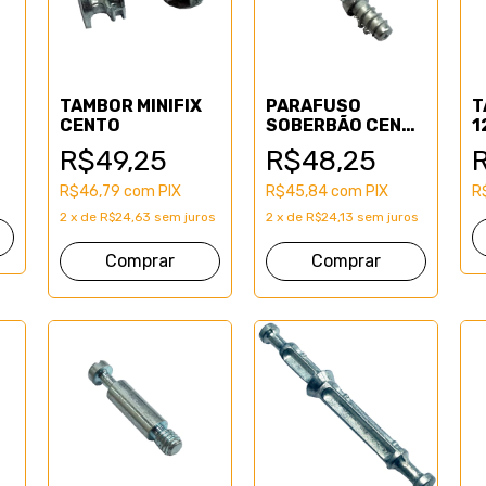
TAMBOR MINIFIX
PARAFUSO
T
CENTO
SOBERBÃO CENTO
1
(MINIFIX)
R$49,25
R$48,25
R$46,79
com
PIX
R$45,84
com
PIX
R
2
x
de
R$24,63
sem juros
2
x
de
R$24,13
sem juros