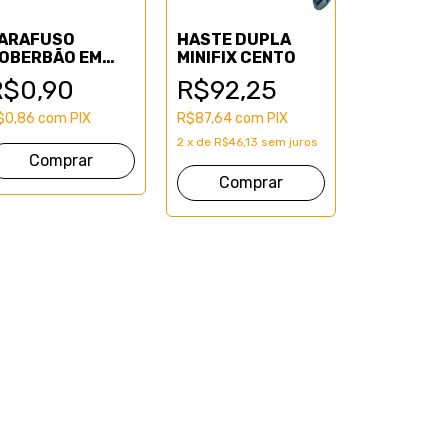
ARAFUSO
HASTE DUPLA
OBERBÃO EM
MINIFIX CENTO
EÇA (MINIFIX)
R$0,90
R$92,25
$0,86
com
PIX
R$87,64
com
PIX
2
x
de
R$46,13
sem juros