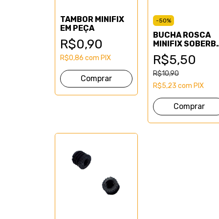
TAMBOR MINIFIX
-
50
%
EM PEÇA
BUCHA ROSCA
R$0,90
MINIFIX SOBERB
(CENTO)
R$5,50
R$0,86
com
PIX
R$10,90
R$5,23
com
PIX