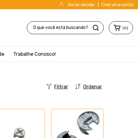
Iniciar sessão
|
Criar uma conta
(
0
)
de
Trabalhe Conosco!
Filtrar
Ordenar