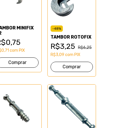
AMBOR MINIFIX
-
48
%
2
TAMBOR ROTOFIX
R$0,75
R$3,25
R$6,25
$0,71
com
PIX
R$3,09
com
PIX