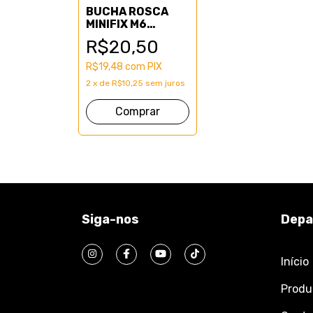
BUCHA ROSCA
MINIFIX M6
(CENTO)
R$20,50
R$19,48
com
PIX
2
x
de
R$10,25
sem juros
Siga-nos
Depa
Início
Produ