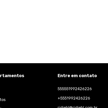
rtamentos
Entre em contato
555551992426226
+5551992426226
tos
rjdiehl@rjdiehl.com.br