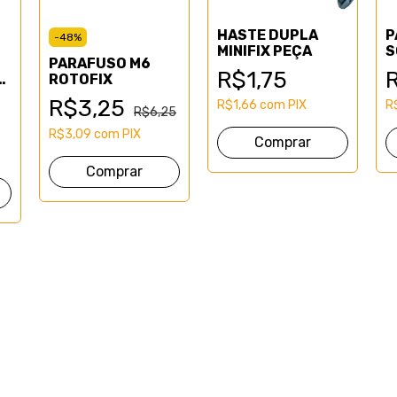
HASTE DUPLA
P
-
48
%
MINIFIX PEÇA
S
PARAFUSO M6
P
R$1,75
A
ROTOFIX
R$3,25
R$1,66
com
PIX
R
R$6,25
R$3,09
com
PIX