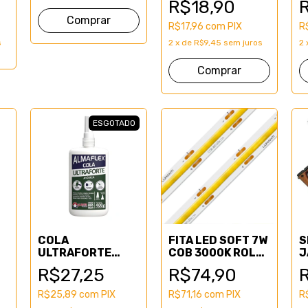
R$18,90
Comprar
R$17,96
com
PIX
R
s
2
x
de
R$9,45
sem juros
2
ESGOTADO
COLA
FITA LED SOFT 7W
S
ULTRAFORTE
COB 3000K ROLO
J
400gr
COM 5m
D
R$27,25
R$74,90
R$25,89
com
PIX
R$71,16
com
PIX
R