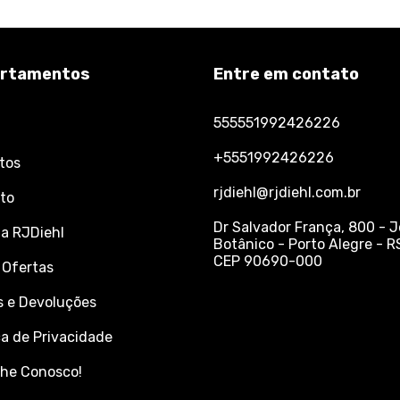
rtamentos
Entre em contato
555551992426226
+5551992426226
tos
rjdiehl@rjdiehl.com.br
to
Dr Salvador França, 800 - 
 a RJDiehl
Botânico - Porto Alegre - R
CEP 90690-000
 Ofertas
s e Devoluções
ca de Privacidade
lhe Conosco!