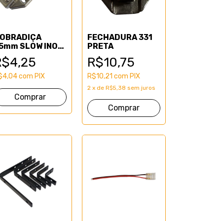
OBRADIÇA
FECHADURA 331
5mm SLOW INOX
PRETA
UPER ALTA
R$4,25
R$10,75
$4,04
com
PIX
R$10,21
com
PIX
2
x
de
R$5,38
sem juros