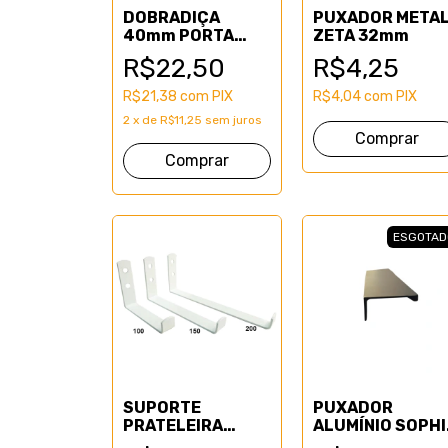
DOBRADIÇA
PUXADOR META
40mm PORTA
ZETA 32mm
GROSSA
R$22,50
R$4,25
CURVA/ALTA
R$21,38
com
PIX
R$4,04
com
PIX
2
x
de
R$11,25
sem juros
Comprar
ESGOTAD
SUPORTE
PUXADOR
PRATELEIRA
ALUMÍNIO SOPHI
INVERSO BRANCO
BRONZE 128mm