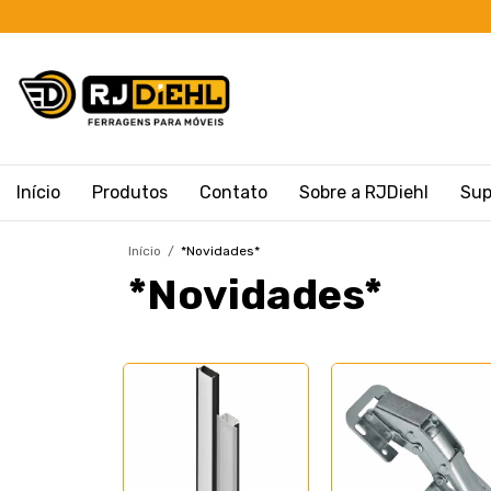
Início
Produtos
Contato
Sobre a RJDiehl
Sup
Início
/
*Novidades*
*Novidades*