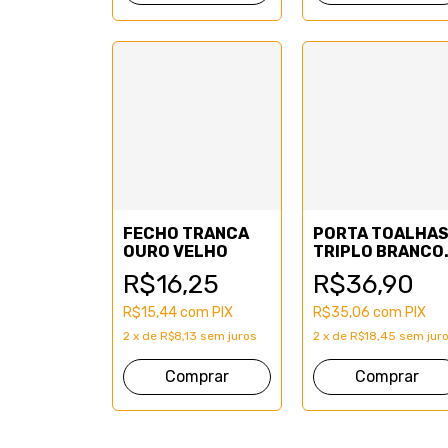
FECHO TRANCA
PORTA TOALHA
OURO VELHO
TRIPLO BRANCO
SEM TRILHO
R$16,25
R$36,90
R$15,44
com
PIX
R$35,06
com
PIX
2
x
de
R$8,13
sem juros
2
x
de
R$18,45
sem jur