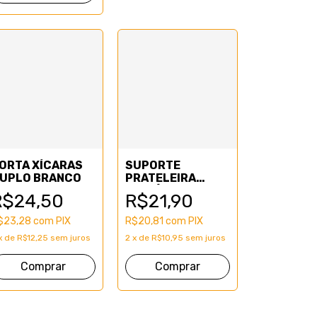
ORTA XÍCARAS
SUPORTE
UPLO BRANCO
PRATELEIRA
INVISÍVEL "T"
R$24,50
R$21,90
$23,28
com
PIX
R$20,81
com
PIX
x
de
R$12,25
sem juros
2
x
de
R$10,95
sem juros