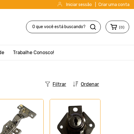
Iniciar sessão
|
Criar uma conta
(
0
)
de
Trabalhe Conosco!
Filtrar
Ordenar