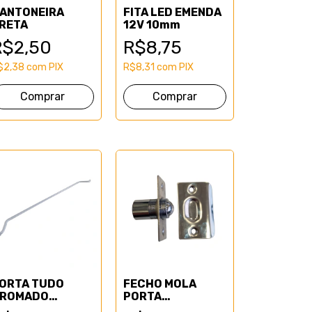
ANTONEIRA
FITA LED EMENDA
RETA
12V 10mm
R$2,50
R$8,75
$2,38
com
PIX
R$8,31
com
PIX
Comprar
Comprar
ORTA TUDO
FECHO MOLA
ROMADO
PORTA
RANCO
PIVOTANTE