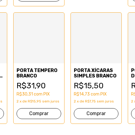
S
PORTA TEMPERO
PORTA XÍCARAS
P
BRANCO
SIMPLES BRANCO
D
R$31,90
R$15,50
R$30,31
com
PIX
R$14,73
com
PIX
R
os
2
x
de
R$15,95
sem juros
2
x
de
R$7,75
sem juros
2
Comprar