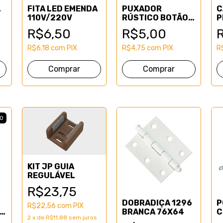
L
FITA LED EMENDA
PUXADOR
C
110V/220V
RÚSTICO BOTÃO
P
OURO VELHO
R$6,50
R$5,00
R$6,18
com
PIX
R$4,75
com
PIX
R
O
KIT JP GUIA
REGULÁVEL
R$23,75
DOBRADIÇA 1296
P
R$22,56
com
PIX
A
BRANCA 76X64
C
2
x
de
R$11,88
sem juros
B