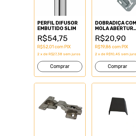
PERFIL DIFUSOR
DOBRADIÇA CO
EMBUTIDO SLIM
MOLA ABERTUR
90 GRAUS
R$54,75
R$20,90
R$52,01
com
PIX
R$19,86
com
PIX
2
x
de
R$27,38
sem juros
2
x
de
R$10,45
sem jur
Comprar