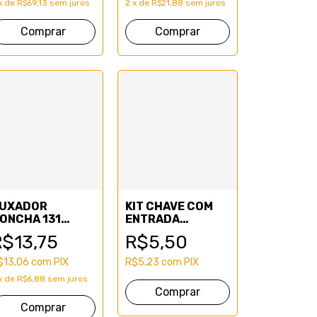
x
de
R$69,13
sem juros
2
x
de
R$21,88
sem juros
UXADOR
KIT CHAVE COM
ONCHA 131
ENTRADA
RETO
COLONIAL
R$13,75
R$5,50
$13,06
com
PIX
R$5,23
com
PIX
x
de
R$6,88
sem juros