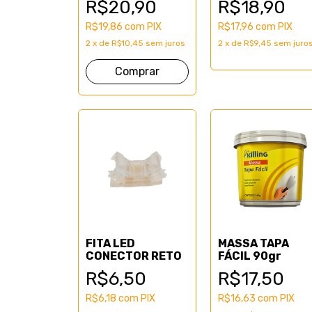
R$20,90
R$18,90
R$19,86
com
PIX
R$17,96
com
PIX
2
x
de
R$10,45
sem juros
2
x
de
R$9,45
sem juro
Comprar
FITA LED
MASSA TAPA
CONECTOR RETO
FÁCIL 90gr
R$6,50
R$17,50
R$6,18
com
PIX
R$16,63
com
PIX