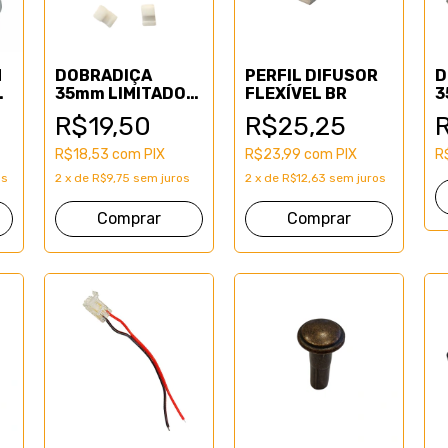
M
DOBRADIÇA
PERFIL DIFUSOR
D
A
35mm LIMITADOR
FLEXÍVEL BR
3
ANGULO
S
R$19,50
R$25,25
R$18,53
com
PIX
R$23,99
com
PIX
R
os
2
x
de
R$9,75
sem juros
2
x
de
R$12,63
sem juros