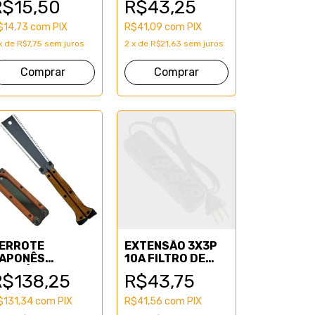
R$15,50
R$43,25
$14,73
com
PIX
R$41,09
com
PIX
x
de
R$7,75
sem juros
2
x
de
R$21,63
sem juros
ERROTE
EXTENSÃO 3X3P
APONÊS
10A FILTRO DE
OBRÁVEL
LINHA
R$138,25
R$43,75
$131,34
com
PIX
R$41,56
com
PIX