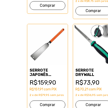
2
x
de
R$8,75
sem juro
Comprar
SERROTE
SERROTE
JAPONÊS
DRYWALL
GYOKUCHO
R$159,90
R$73,90
R$151,91
com
PIX
R$70,21
com
PIX
2
x
de
R$79,95
sem juros
2
x
de
R$36,95
sem jur