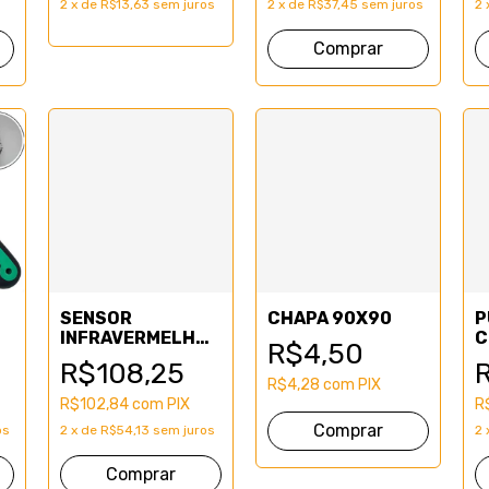
s
2
x
de
R$13,63
sem juros
2
x
de
R$37,45
sem juros
2
Comprar
SENSOR
CHAPA 90X90
P
INFRAVERMELHO
C
R$4,50
DUPLO
P
R$108,25
R$4,28
com
PIX
R$102,84
com
PIX
R
os
2
x
de
R$54,13
sem juros
2