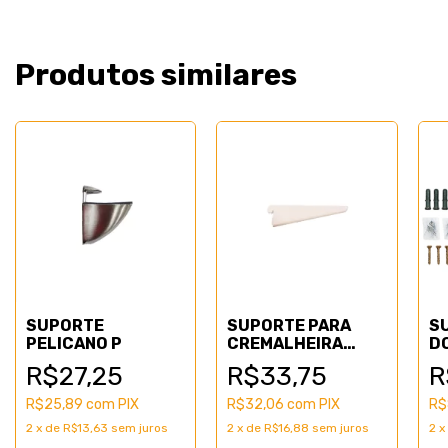
Produtos similares
SUPORTE
SUPORTE PARA
S
PELICANO P
CREMALHEIRA
D
DUPLA BRANCO
B
R$27,25
R$33,75
R
27cm
R$25,89
com
PIX
R$32,06
com
PIX
R$
2
x
de
R$13,63
sem juros
2
x
de
R$16,88
sem juros
2
x